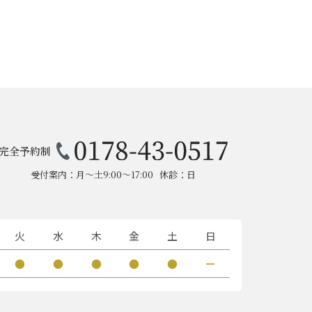
完全予約制
受付案内：月～土9:00～17:00
休診：日
火
水
木
金
土
日
●
●
●
●
●
ー